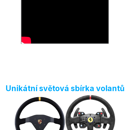
Unikátní světová sbírka volantů