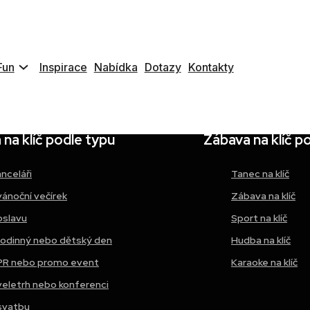
Fun
Inspirace
Nabídka
Dotazy
Kontakty
na klíč podle typu
Zábava na klíč p
anceláři
Tanec na klíč
vánoční večírek
Zábava na klíč
oslavu
Sport na klíč
rodinný nebo dětský den
Hudba na klíč
PR nebo promo event
Karaoke na klíč
veletrh nebo konferenci
svatbu