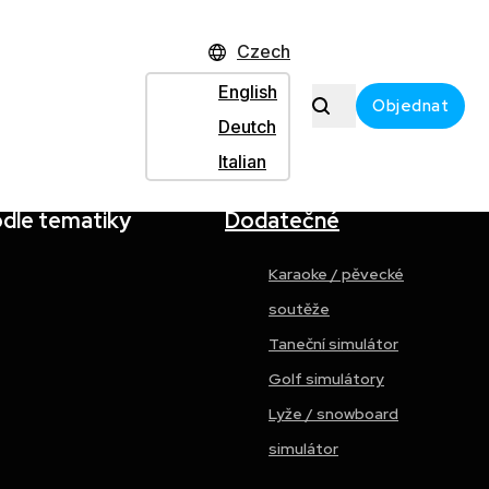
Czech
English
Objednat
Deutch
Italian
odle tematiky
Dodatečné
Karaoke / pěvecké
soutěže
Taneční simulátor
Golf simulátory
Lyže / snowboard
simulátor