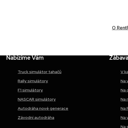
Sport V Hotel Hrotovice, CZ
O Rent
Nabízíme Vám
Zábava 
Truck simulátor tahačů
V k
Rally simulátory
Na 
F1 simulátory
Na 
NASCAR simulátory
Na 
Autodráha nové generace
Na 
Závodní autodráha
Na 
Na 