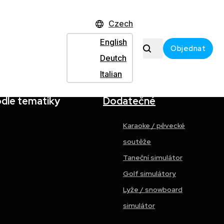
Czech
English
Objednat
Deutch
Italian
odle tematiky
Dodatečné
Karaoke / pěvecké
soutěže
Taneční simulátor
Golf simulátory
Lyže / snowboard
simulátor