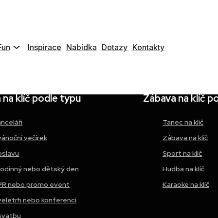
Z
Fun
Inspirace
Nabídka
Dotazy
Kontakty
na klíč podle typu
Zábava na klíč p
anceláři
Tanec na klíč
vánoční večírek
Zábava na klíč
oslavu
Sport na klíč
rodinný nebo dětský den
Hudba na klíč
PR nebo promo event
Karaoke na klíč
veletrh nebo konferenci
svatbu