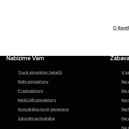
Karaoke a taneční simulátor Palác Hlinky, Brno, C
O Rent
Nabízíme Vám
Zábava 
Truck simulátor tahačů
V k
Rally simulátory
Na 
F1 simulátory
Na 
NASCAR simulátory
Na 
Autodráha nové generace
Na 
Závodní autodráha
Na 
Na 