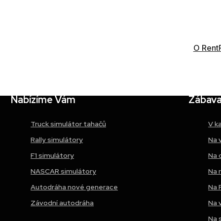
Závodní zážitek – Porsche simulátor Digiteq Auto
O Rent
Nabízíme Vám
Zábava 
Truck simulátor tahačů
V k
Rally simulátory
Na 
F1 simulátory
Na 
NASCAR simulátory
Na 
Autodráha nové generace
Na 
Závodní autodráha
Na 
Na 