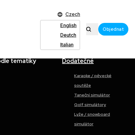
Czech
English
Objednat
Deutch
Italian
odle tematiky
Dodatečné
Karaoke / pěvecké
soutěže
Taneční simulátor
Golf simulátory
Lyže / snowboard
simulátor