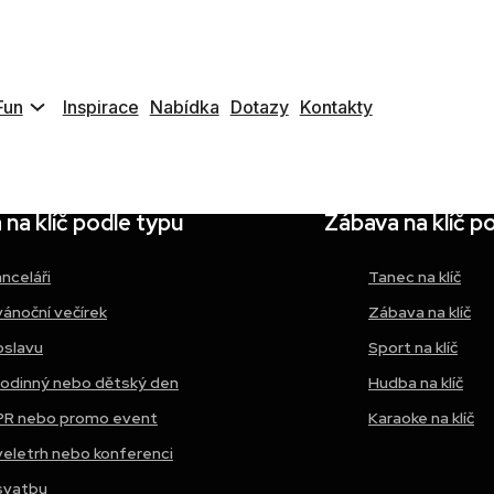
motive, Praha, CZ
Fun
Inspirace
Nabídka
Dotazy
Kontakty
na klíč podle typu
Zábava na klíč p
anceláři
Tanec na klíč
vánoční večírek
Zábava na klíč
oslavu
Sport na klíč
rodinný nebo dětský den
Hudba na klíč
PR nebo promo event
Karaoke na klíč
veletrh nebo konferenci
svatbu