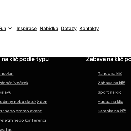
Fun
Inspirace
Nabídka
Dotazy
Kontakty
na klíč podle typu
Zábava na klíč p
anceláři
Tanec na klíč
vánoční večírek
Zábava na klíč
oslavu
Sport na klíč
rodinný nebo dětský den
Hudba na klíč
PR nebo promo event
Karaoke na klíč
veletrh nebo konferenci
svatbu