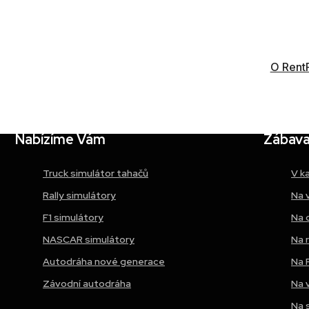
Acer Czech Republic Brno, CZ
O Rent
Nabízíme Vám
Zábava 
Truck simulátor tahačů
V k
Rally simulátory
Na 
F1 simulátory
Na 
NASCAR simulátory
Na 
Autodráha nové generace
Na 
Závodní autodráha
Na 
Na 