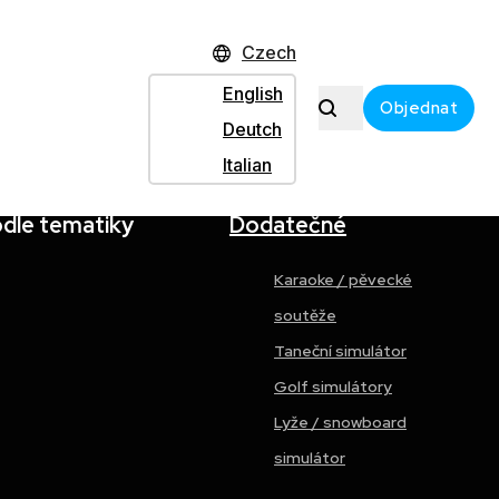
Czech
English
Objednat
Deutch
Italian
odle tematiky
Dodatečné
Karaoke / pěvecké
soutěže
Taneční simulátor
Golf simulátory
Lyže / snowboard
simulátor