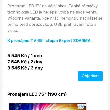
Pronájem LED TV na větší akce. Tenké rámečky,
technologie LED je nejlepší volba na akce venku.
Výborná varianta, kde hráči nemohou nacházet se
přímo před obrazovkou. USB přehrávání foto a
video.
K pronájmu TV 65″ stojan Expert ZDARMA.
5 545 Kč / 1 den
7 545 Kč / 2 dny
9 545 Kč / 3 dny
Objednat
Pronájem LED 75" (190 cm)