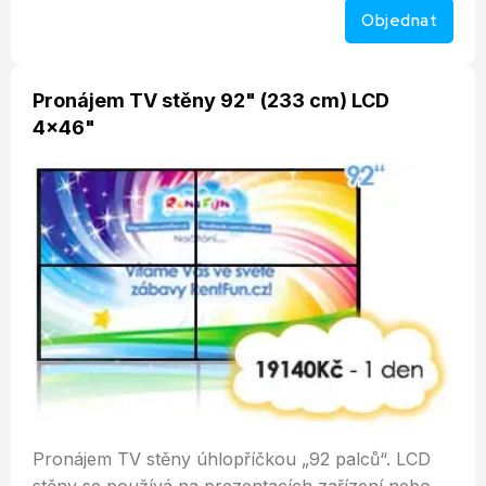
Objednat
Pronájem TV stěny 92" (233 cm) LCD
4x46"
Pronájem TV stěny úhlopříčkou „92 palců“. LCD