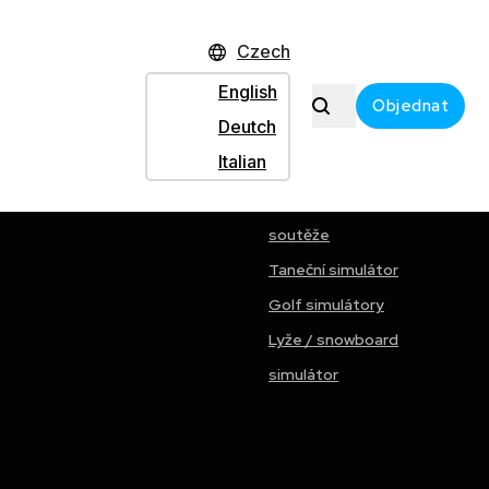
Czech
English
Objednat
Deutch
odle tematiky
Dodatečné
Italian
Karaoke / pěvecké
soutěže
Taneční simulátor
Golf simulátory
Lyže / snowboard
simulátor