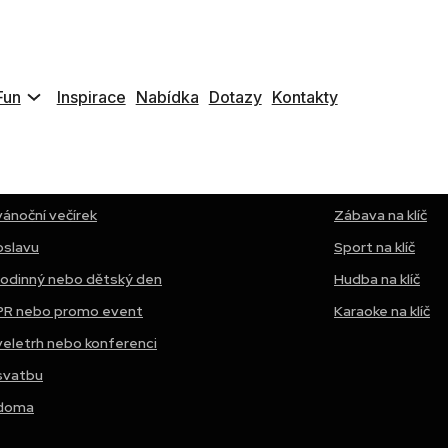
Fun
Inspirace
Nabídka
Dotazy
Kontakty
na klíč podle typu
Zábava na klíč p
anceláři
Tanec na klíč
vánoční večírek
Zábava na klíč
oslavu
Sport na klíč
rodinný nebo dětský den
Hudba na klíč
PR nebo promo event
Karaoke na klíč
veletrh nebo konferenci
svatbu
doma