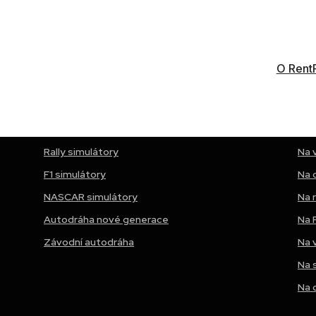
O Rent
Nabízíme Vám
Zábava 
Truck simulátor tahačů
V k
Rally simulátory
Na 
F1 simulátory
Na 
NASCAR simulátory
Na 
Autodráha nové generace
Na 
Závodní autodráha
Na 
Na 
Na 