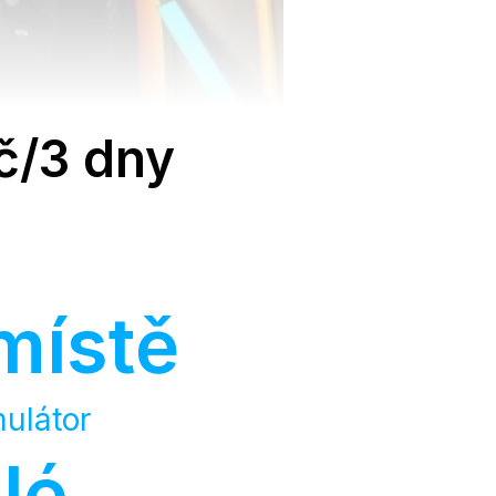
č/3 dny
místě
mulátor
lé