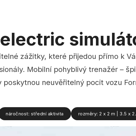
electric simulát
itelné zážitky, které přijedou přímo k Vá
sionály. Mobilní pohyblivý trenažér – š
 poskytnou neuvěřitelný pocit vozu For
náročnost: střední aktivita
rozměry: 2 x 2 m | 3.5 x 2