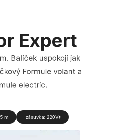
or Expert
m. Balíček uspokojí jak
pičkový Formule volant a
mule electric.
.5 m
zásuvka: 220V