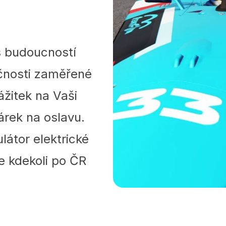
 s budoucností
ečnosti zaměřené
ážitek na Vaši
árek na oslavu.
látor elektrické
 kdekoli po ČR