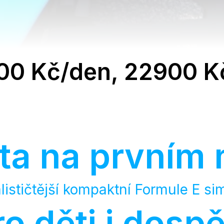
00 Kč/den, 22900 K
ita na prvním 
lističtější kompaktní Formule E si
ro děti i dospě