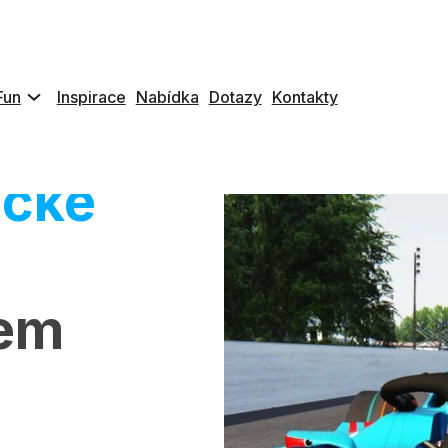
Fun
Inspirace
Nabídka
Dotazy
Kontakty
ické
jem