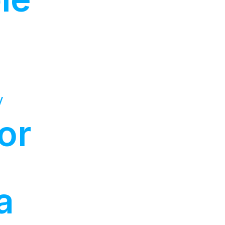
y
or
a