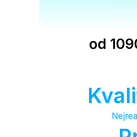
od 109
Kval
Nejrea
P