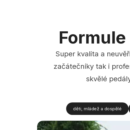
Formule 
Super kvalita a neuvěř
začátečníky tak i profe
skvělé pedály
děti, mládež a dospělé