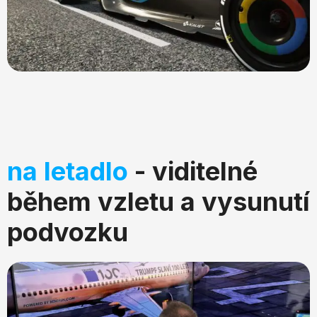
na letadlo
- viditelné
během vzletu a vysunutí
podvozku