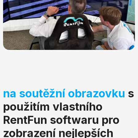
na soutěžní obrazovku
s
použitím vlastního
RentFun softwaru pro
zobrazení nejlepších