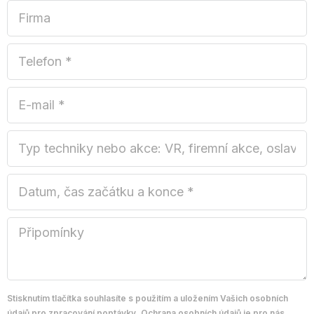
Stisknutím tlačítka souhlasíte s použitím a uložením Vašich osobních
údajů pro zpracování poptávky. Ochrana osobních údajů je pro nás