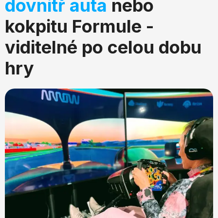
dovnitř auta
nebo
kokpitu Formule -
viditelné po celou dobu
hry