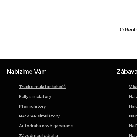
Na vánoční večírek společnosti Thermo Fisher Scien
Byl použit pohyblivý letecký simulátor s virtuální 
O Rent
Nabízíme Vám
Zábava 
Truck simulátor tahačů
V k
Rally simulátory
Na 
F1 simulátory
Na 
NASCAR simulátory
Na 
Autodráha nové generace
Na 
Závodní autodráha
Na 