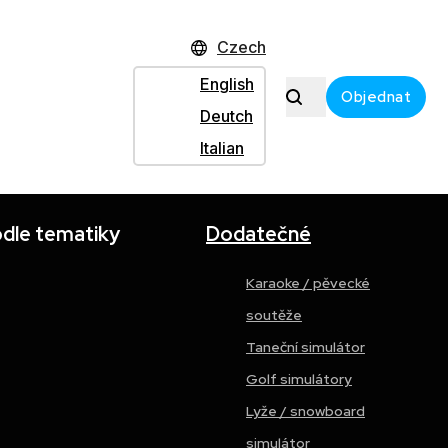
 a letectví. Zábavu si užilo více než 2000 lidí.
Czech
 Apollo 11.
English
Objednat
Deutch
Italian
odle tematiky
Dodatečné
Karaoke / pěvecké
soutěže
Taneční simulátor
Golf simulátory
Lyže / snowboard
simulátor