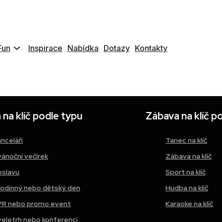
tific jsme zajistili moderní zábavu v tématu vesmír
realitou, 3 Real obrazovka, mini VR stánek a zážitek
Fun
Inspirace
Nabídka
Dotazy
Kontakty
na klíč podle typu
Zábava na klíč p
anceláři
Tanec na klíč
vánoční večírek
Zábava na klíč
oslavu
Sport na klíč
rodinný nebo dětský den
Hudba na klíč
PR nebo promo event
Karaoke na klíč
veletrh nebo konferenci