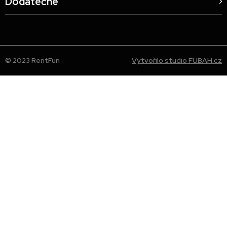
Dodatečné
© 2023 RentFun
Vytvořilo studio FUBAH.cz