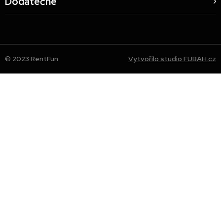
Dodatečné
© 2023 RentFun
Vytvořilo studio FUBAH.cz