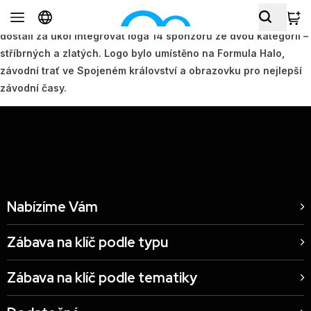
Od společnosti Arrow, sponzora týmu Formule 1 Mclaren, jsme
dostali za úkol integrovat loga 14 sponzorů ze dvou kategorií –
stříbrných a zlatých. Logo bylo umístěno na Formula Halo,
závodní trať ve Spojeném království a obrazovku pro nejlepší
závodní časy.
Nabízíme Vám
Zábava na klíč podle typu
Zábava na klíč podle tematiky