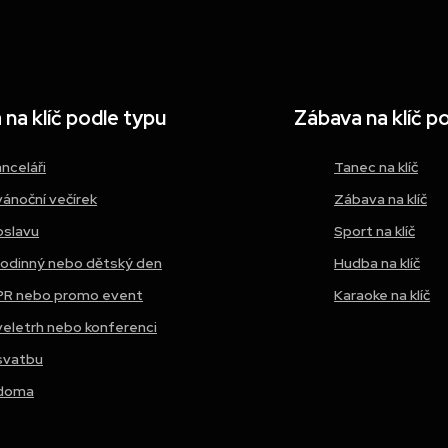
na klíč podle typu
Zábava na klíč p
anceláři
Tanec na klíč
vánoční večírek
Zábava na klíč
oslavu
Sport na klíč
rodinný nebo dětský den
Hudba na klíč
PR nebo promo event
Karaoke na klíč
veletrh nebo konferenci
svatbu
doma