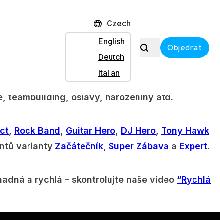
luchátka s mikrofonem,
5 her z nabídky podle
Czech
ické TV (Scart, AV, Component) / Reproduktory.
English
Objednat
Deutch
 kvalitní obraz a zvuk! Můžete ji použít jak doma s
Italian
 zvládnou i Vaši děti. Xbox 360 nabízí možnost
e, teambuilding, oslavy, narozeniny atd.
ct
,
Rock Band
,
Guitar Hero
,
DJ Hero
,
Tony Hawk
antů varianty
Začátečník
,
Super Zábava
a
Expert
.
adná a rychlá – skontrolujte naše video
“Rychlá