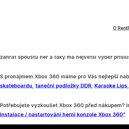
Balík “Pronájem Xbox 360” zahrnuje:
1 Xbox 360, 
Vašeho přání
, kabely podle přání pro LCD TV / Pla
O Rent
Pronájem Xbox 360 je super zábava pro děti a dospě
rodinou, tak i na akcích: na firemní párty, naroze
zahrát spoustu her a taky má největší výběr přísl
S pronájmem Xbox 360 máme pro Vás nejlepší na
skateboardu
,
taneční podložky DDR
,
Karaoke Lips
Potřebujete vyzkoušet Xbox 360 před nákupem? In
instalace / nastartování herní konzole Xbox 360”