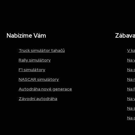
Nabízíme Vám
Zábava 
Truck simulátor tahačů
V k
Rally simulátory
Na 
F1 simulátory
Na 
NASCAR simulátory
Na 
Autodráha nové generace
Na 
Závodní autodráha
Na 
Na 
Na 