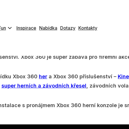
2 bezdrátové ovladače, nabíjecí baterie, 1 Xbox s
zma TV / LCD monitor (VGA, DVI) / Projektor / Klas
Fun
Inspirace
Nabídka
Dotazy
Kontakty
lé. Xbox 360 je herní konzole, která přináší super
niny a různé oslavy. Má jednoduché ovládání, které
ušenství. Xbox 360 je super zábava pro firemní akc
bídku Xbox 360
her
a Xbox 360 příslušenství –
Kine
,
super herních a závodních křesel
, závodních vol
stalace s pronájmem Xbox 360 herní konzole je sn