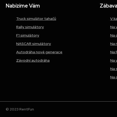
Nabízíme Vám
Zábava 
Truck simulátor tahačů
V k
Rally simulátory
Na 
F1 simulátory
Na 
NASCAR simulátory
Na 
Autodráha nové generace
Na 
Závodní autodráha
Na 
Na 
Na 
© 2023 RentFun