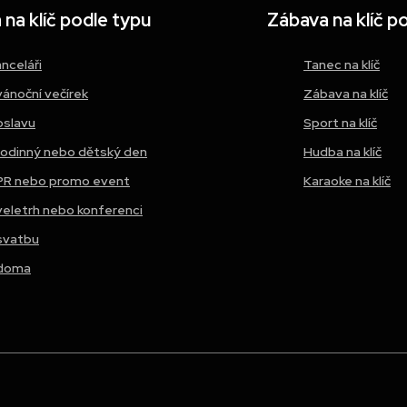
na klíč podle typu
Zábava na klíč p
anceláři
Tanec na klíč
vánoční večírek
Zábava na klíč
oslavu
Sport na klíč
rodinný nebo dětský den
Hudba na klíč
PR nebo promo event
Karaoke na klíč
veletrh nebo konferenci
svatbu
doma