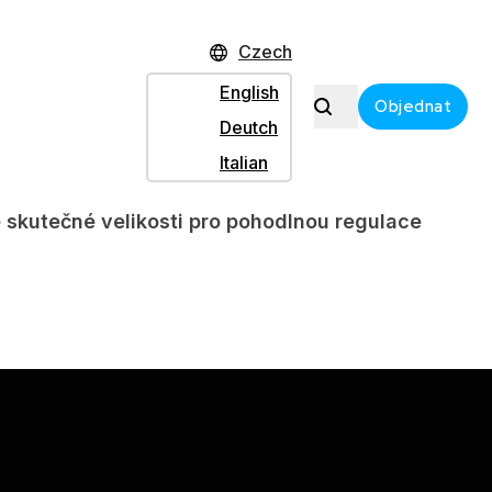
Czech
English
Objednat
 se snadné ovládá díky Flight stick. Letecký
Deutch
ové překvapení.
Italian
 skutečné velikosti pro pohodlnou regulace