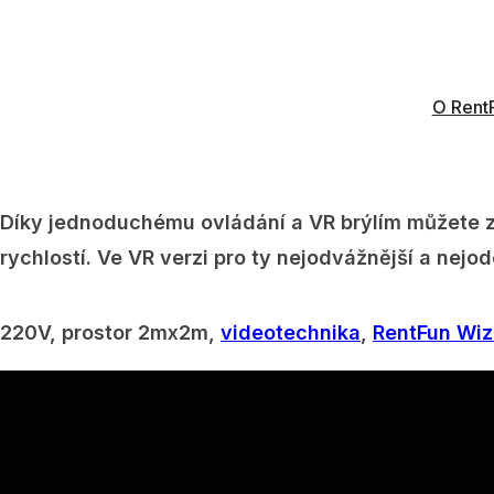
Balík “Pronájem leteckého simulátoru stíhačky VR
O Rent
Simulátor stíhačky VR – boj ve virtuálním světě. N
simulátor stíhačky vyhovuje na Vánoční večírky. t
Díky jednoduchému ovládání a VR brýlím můžete z
rychlostí. Ve VR verzi pro ty nejodvážnější a nejod
220V, prostor 2mx2m,
videotechnika
,
RentFun Wiz