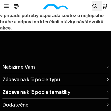
Zkušená obsluha RentFun Wizard pomůže vyřešit
problémy v průběhu akce, rychle ukáže ovládání,
v případě potřeby uspořádá soutěž o nejlepšího
hráče a odpoví na kterékoli otázky návštěvníků
akce.
Nabízíme Vám
Zábava na klíč podle typu
Zábava na klíč podle tematiky
Dodatečné