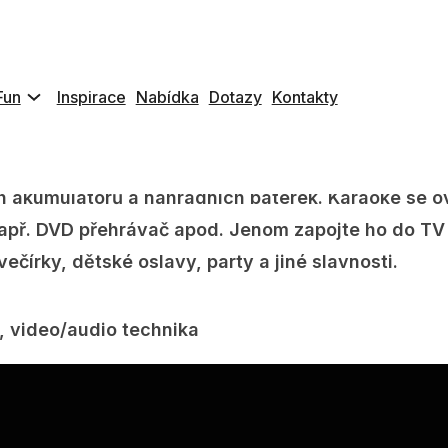
box 360 konzoli
, 1 bezdrátový ovladač, 2 bezdrát
ro reproduktory / LCD TV / Plazma TV / LCD monitor 
Fun
Inspirace
Nabídka
Dotazy
Kontakty
líku s použitím kvalitních bezdrátových mikrofonů
h akumulátorů a náhradních baterek. Karaoke se 
př. DVD přehrávač apod. Jenom zapojte ho do TV / 
ečírky, dětské oslavy, party a jiné slavnosti.
, video/audio technika