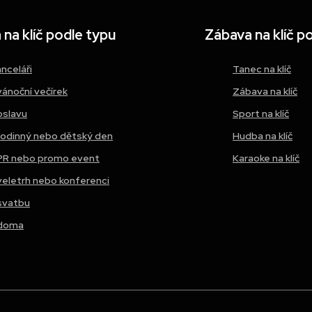
na klíč podle typu
Zábava na klíč p
anceláři
Tanec na klíč
vánoční večírek
Zábava na klíč
oslavu
Sport na klíč
rodinný nebo dětský den
Hudba na klíč
PR nebo promo event
Karaoke na klíč
veletrh nebo konferenci
svatbu
doma