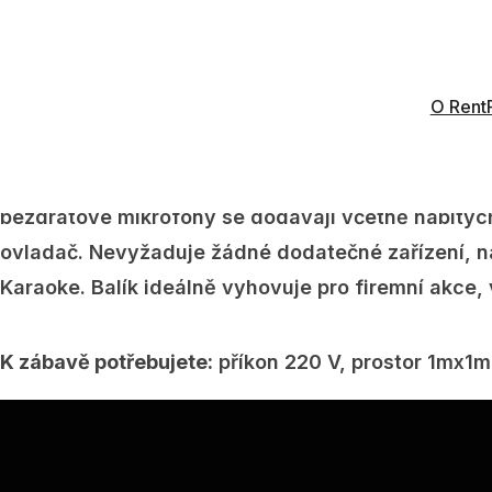
Balík České Karaoke “Super Zábava” zahrnuje:
1 X
nabídky podle vašeho přání
, kabely podle přání p
Component).
O Rent
Karaoke je založeno na populárním “Základním” ba
bezdrátové mikrofony se dodávají včetně nabitýc
ovladač. Nevyžaduje žádné dodatečné zařízení, na
Karaoke. Balík ideálně vyhovuje pro firemní akce, v
K zábavě potřebujete:
příkon 220 V, prostor 1mx1m