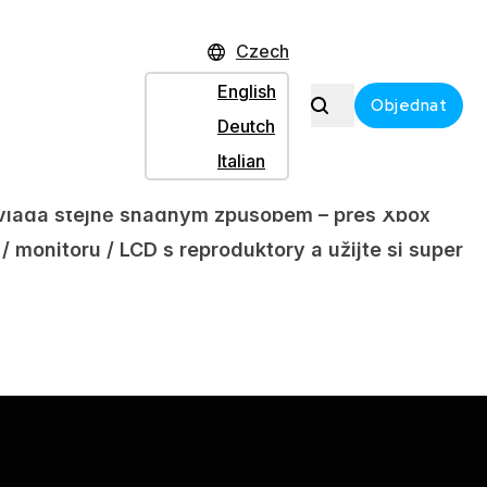
ové mikrofony, karaoke pult,
5 karaoke disků z
Czech
(VGA, DVI) / Projektor / Klasické TV (Scart, AV,
English
Objednat
Deutch
Italian
 s dosahem až 70m. Stejně jako v jiných balíčkách
ovládá stejně snadným způsobem – přes Xbox
monitoru / LCD s reproduktory a užijte si super