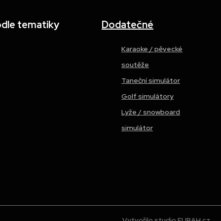
odle tematiky
Dodatečné
Karaoke / pěvecké
soutěže
Taneční simulátor
Golf simulátory
Lyže / snowboard
simulátor
Vytvořilo studio FUBAH.cz