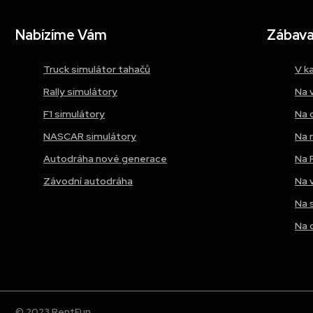
Nabízíme Vám
Zábava 
Truck simulátor tahačů
V k
Rally simulátory
Na 
F1 simulátory
Na 
NASCAR simulátory
Na 
Autodráha nové generace
Na 
Závodní autodráha
Na 
Na 
Na 
© 2023 RentFun