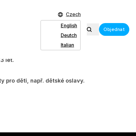
dačku (zabudované reproduktory, subwoofer, LED),
Czech
English
Objednat
Deutch
em-gamepadem a sedačka–křeslo spolu tvorí
Italian
lit simulátor Zábava. . Nejjednodušší řízení rally
3 let.
 pro děti, např. dětské oslavy.