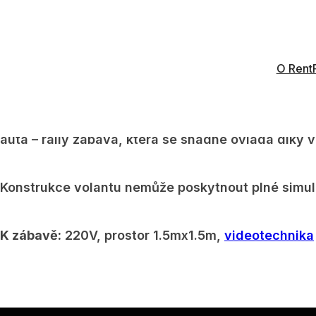
Balík “Pronájem Rally simulátoru mini zahrnuje:
he
kabely pro TV
O Rent
Rally simulátor v Mini Verze pro ty nejmenší fa
simulátor pro ty nejmenší hráče. Doporučený pro děti
auta – rally zábava, která se snadné ovládá díky 
Konstrukce volantu nemůže poskytnout plné simulac
K zábavě:
220V, prostor 1.5mx1.5m,
videotechnika