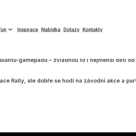
rní zařízení, volant-gamepad, rally hry, herní se
Fun
Inspirace
Nabídka
Dotazy
Kontakty
noušky. Super snadné ovládání bezdrátovým volant
 od 3 do 12 let. Pro starší děti již potřebujete zvo
volantu-gamepadu – zvladnou to i nejmenší děti od 
e Rally, ale dobře se hodí na závodní akce a party