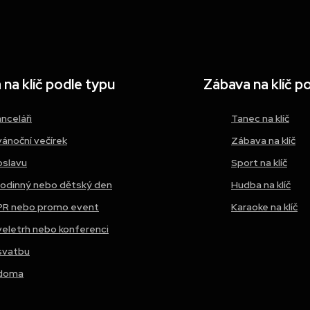
na klíč podle typu
Zábava na klíč p
anceláři
Tanec na klíč
vánoční večírek
Zábava na klíč
oslavu
Sport na klíč
rodinný nebo dětský den
Hudba na klíč
PR nebo promo event
Karaoke na klíč
veletrh nebo konferenci
svatbu
doma