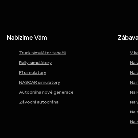
Nabízíme Vám
Zábava 
Truck simulátor tahačů
V k
Rally simulátory
Na 
F1 simulátory
Na 
NASCAR simulátory
Na 
Autodráha nové generace
Na 
Závodní autodráha
Na 
Na 
Na 