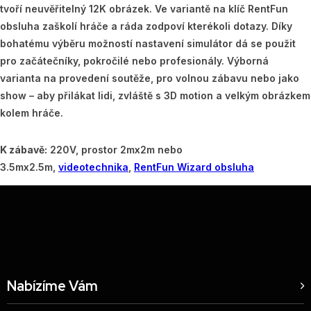
tvoří neuvěřitelný 12K obrázek. Ve variantě na klíč RentFun
obsluha zaškolí hráče a ráda zodpoví kterékoli dotazy. Díky
bohatému výběru možností nastavení simulátor dá se použit
pro začátečníky, pokročilé nebo profesionály. Výborná
varianta na provedení soutěže, pro volnou zábavu nebo jako
show – aby přilákat lidi, zvláště s 3D motion a velkým obrázkem
kolem hráče.
K zábavě:
220V, prostor 2mx2m nebo
3.5mx2.5m,
videotechnika
,
RentFun Wizard obsluha
Nabízíme Vám