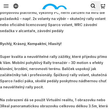
Balík “Pohyblivý Rally simulátor Expert” zahrnuje:
3D motion
pohyblivou platformu, výkonný PC, herní zařízení na míru dle
požadavků – např. 2x volanty na výběr – skutečný rally volant
nebo oficiálně licencovaný Sparco volant, WRC závodní
sedačka v alcantaře, závodní pedály
Rychlý, Krásný, Kompaktní, Hlasitý!
Super kvalita a neuvěřitelné rally zážitky, které přijedou přímo
k Vám. Mobilní pohyblivý Rally trenažér – 3D motion s efekty
klonění, brzdění, nerovnosti terénu. Balíček uspokojí jak
začátečníky tak i profesionály. Špičkový rally volant, skutečná
Sparco řadící páka, skvělé pedály poskytnou nádhernou chuť
a neuvěřitelný rally pocit.
Na zobrazení dá se použít Virtuální realitu, 1 obrazovku nebo
3Real panoramatickou obrazovku celkovou délkou 3.5m, která