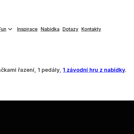
e dobré ovládání automobilových závodních her. J
deálním pro použití na akce. Nechybí i zpětná odez
, vhodné pro řazení rychlostí, umístěné pod volan
Fun
Inspirace
Nabídka
Dotazy
Kontakty
áčkami řazení, 1 pedály,
1 závodní hru z nabídky
.