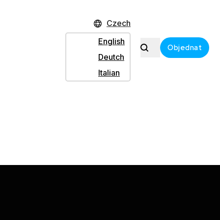
edinečný volant s pedály v naši nabídce, který
Czech
va (Force Feedback), která je vytvářena dvojicí
English
Objednat
tem.
Deutch
Italian