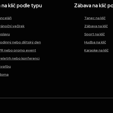
na klíč podle typu
Zábava na klíč p
anceláři
Tanec na klíč
vánoční večírek
Zábava na klíč
oslavu
Sport na klíč
rodinný nebo dětský den
Hudba na klíč
PR nebo promo event
Karaoke na klíč
veletrh nebo konferenci
svatbu
doma