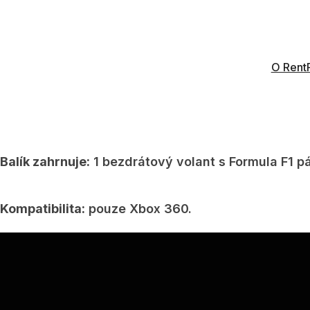
Xbox 360 Wireless Racing Wheel Vám umožní velic
se připojuje k Xbox 360 bezdrátově, což děla ho i
vibračních motorů, a dvě páčky ve stylu Formule 1
O Rent
Třída:
Pokročilý.
Balík zahrnuje:
1 bezdrátový volant s Formula F1 p
Kompatibilita:
pouze Xbox 360.