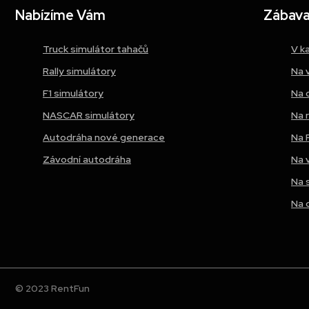
Nabízíme Vám
Zábava 
Truck simulátor tahačů
V k
Rally simulátory
Na 
F1 simulátory
Na 
NASCAR simulátory
Na 
Autodráha nové generace
Na 
Závodní autodráha
Na 
Na 
Na 
© 2023 RentFun