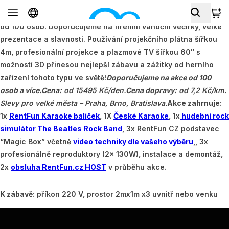
Hudební Mega akce vyhovuje pořádání oslav a akcí s počtem
od 100 osob. Doporučujeme na firemní vánoční večírky, velké
prezentace a slavnosti. Používání projekčního plátna šířkou
4m, profesionální projekce a plazmové TV šířkou 60″ s
možností 3D přinesou nejlepší zábavu a zážitky od herního
zařízení tohoto typu ve světě!
Doporučujeme na akce od 100
osob a více.
Cena:
od 15495 Kč/den.
Cena dopravy:
od 7,2 Kč/km.
Slevy pro velké města – Praha, Brno, Bratislava.
Akce zahrnuje:
1x
RentFun Karaoke balíček
, 1X
České Karaoke
, 1x
hudební rock
simulátor The Beatles Rock Band
, 3x RentFun CZ podstavec
“Magic Box” včetně
video techniky dle vašeho výběru
,, 3x
profesionálně reproduktory (2x 130W), instalace a demontáž,
2x
obsluha RentFun.cz HOST
v průběhu akce.
K zábavě:
příkon 220 V, prostor 2mx1m x3 uvnitř nebo venku